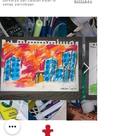
berkarya dan catatan kisah di
writings
setiap percobaan.