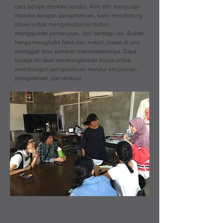
cara belajar mereka sendiri. Alih-alih menyuapi
mereka dengan pengetahuan, kami mendorong
siswa untuk mengeksplorasi materi,
mengajukan pertanyaan, dan berbagi ide. Bukan
hanya menghafal fakta dan materi, siswa di sini
menggali ilmu sembari menerapkannya. Gaya
belajar ini akan memungkinkan siswa untuk
membangun pengetahuan melalui eksplorasi,
pengalaman, dan diskusi.