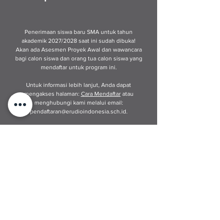
Penerimaan siswa baru SMA untuk tahun
akademik 2027/2028 saat ini sudah dibuka!
Akan ada Asesmen Proyek Awal dan wawancara
bagi calon siswa dan orang tua calon siswa yang
mendaftar untuk program ini.
Untuk informasi lebih lanjut, Anda dapat
mengakses halaman:
Cara Mendaftar
atau
menghubungi kami melalui email:
pendaftaran@erudioindonesia.sch.id
.
Anda juga dapat menghubungi langsung Staf
Hubungan Masyarakat kami di WhatsApp
0817 7080 4090
(Ms. Niniz). Hubungi kami jika
Anda ingin mengunjungi sekolah kami, kami
akan dengan senang hati menyambut Anda!