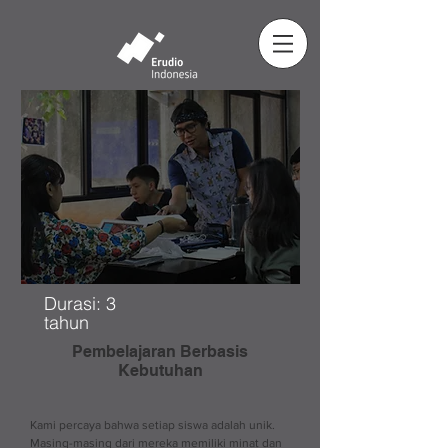
Durasi: 3
tahun
Pembelajaran Berbasis
Kebutuhan
Kami percaya bahwa setiap siswa adalah unik.
Masing-masing dari mereka memiliki minat dan