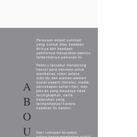
ABOUT US
Perasaan empat seniman
yang suntuk atas keadaan
dirinya dan keadaan
sekitarnya merupakan pemicu
terbentuknya pameran ini.
Pemicu tersebut mendorong
hasrat para seniman untuk
membahas
relasi antara
individu dan elemen-elemen
A
sosial seperti literatur, media,
percakapan sehari-hari, dan
pikiran yang biasanya tidak
terungkapkan, serta
B
kejenuhan yang
termanifestasi karena
keadaan itu sendiri.
O
U
Dari rumusan tersebut,
setiap karya membahas sudut