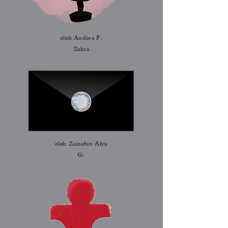
oleh Andina F.
Zahra
oleh Zaizafun Alya
G.