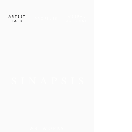
ARTIST
VISUAL
PROFILES
TALK
JOURNAL
SINAPSIS
ARTWORKS