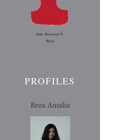
oleh Gevanny F.
Putri
PROFILES
Reza Amalia