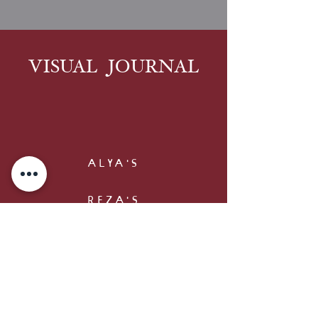
VISUAL
JOURNAL
ALYA'S
REZA'S
ZAHRA'S
VAN'S